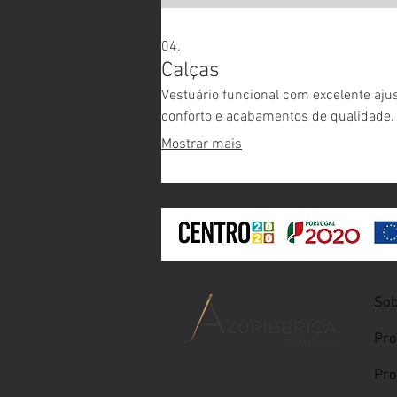
04.
Calças
Vestuário funcional com excelente ajus
conforto e acabamentos de qualidade.
Mostrar mais
Sob
Pro
Pro