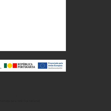
eral@azuriberica.com
+351) 238 606 466
chamada para rede fixa nacional)
e segunda a sexta,