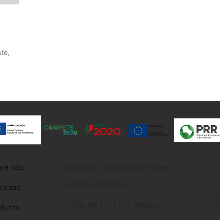
te,
re nós
Código de conduta da empresa
g
Canal de denúncias
cesso
(
(
Código de ética nos negócios
dutos
D